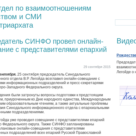
тдел по взаимоотношениям
ством и СМИ
триархата
Виде
датель СИНФО провел онлайн-
ние с представителями епархий
Рождестве
Председат
29 сентября 2015
взаимоотн
Легойде о 
сентября.
25 сентября председатель Синодального
ого отдела В.Р. Легойда возглавил онлайн-совещание с
ями информационных подразделений и пресс-секретарями
ро-Западного Федерального округа.
ждения были затронуты вопросы подготовки к предстоящим
м, приуроченным ко Дню народного единства, Международным
ким образовательным чтениям, а также актуальные проблемы
вия Синодального информационного отдела с епархиальными
нными подразделениями.
егойда уже проводил совещание с представителями епархий
о Федерального округа. Также СИНФО запланированы
плановые онлайн-совещания с представителями
ных подразделений всех епархий Русской Православной