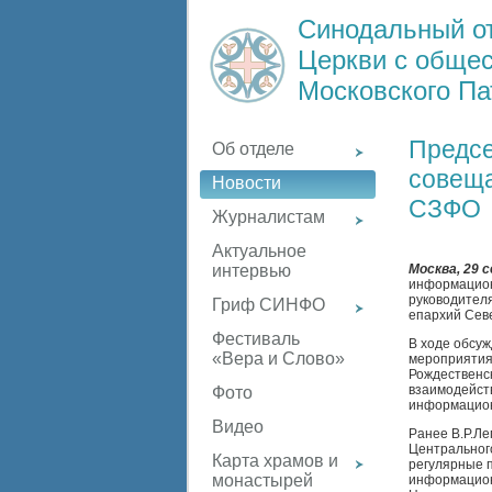
Синодальный о
Церкви с обще
Московского Па
Предсе
Об отделе
совеща
Новости
СЗФО
Журналистам
Актуальное
Москва, 29 
интервью
информационн
руководител
Гриф СИНФО
епархий Севе
Фестиваль
В ходе обсу
«Вера и Слово»
мероприятия
Рождественс
взаимодейст
Фото
информацио
Видео
Ранее В.Р.Л
Центральног
Карта храмов и
регулярные 
монастырей
информацион