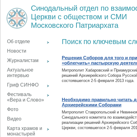
Синодальный отдел по взаим
Церкви с обществом и СМИ
Московского Патриархата
Поиск по ключевым с
Об отделе
Новости
Решения Соборов для того и пр
Журналистам
«облегчить» пастырскую деятел
Актуальное
Митрополит Хабаровский и Приамурский
интервью
решений Архиерейского Собора Русско
состоявшегося 2-5 февраля 2013 года.
Гриф СИНФО
Фестиваль
Необходимо правильно читать 
«Вера и Слово»
Архиерейскими Соборами
Фото
Митрополит Ставропольский и Невинно
Синодального комитета по взаимодейст
Видео
реализации решений Архиерейского Со
Церкви, состоявшегося 2-5 февраля 201
Карта храмов и
монастырей